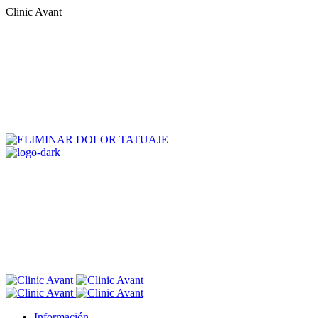
C
l
i
n
i
c
A
v
a
n
t
Información