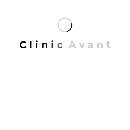
C
l
i
n
i
c
A
v
a
n
t