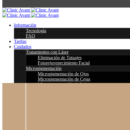
Información
Tecnología
FAQ
Tarifas
Cuidados
Tratamientos con Láser
Eliminación de Tatuajes
Fotorejuvenecimiento Facial
Micropigmentación
Micropigmentación de Ojos
Micropigmentación de Cejas
Micropigmentación de Labios
Pecas tatuadas
Microblading
Joyas para piercing
Tooth Gems
Grillz
Luxury Piercing
Consulta