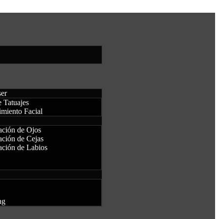
ser
 Tatuajes
imiento Facial
ción de Ojos
ción de Cejas
ción de Labios
ng