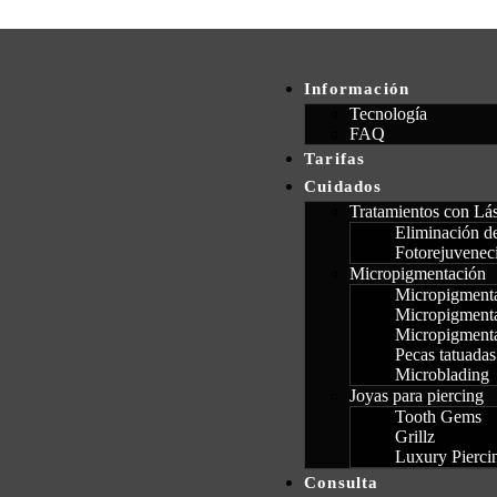
Información
Tecnología
FAQ
Tarifas
Cuidados
Tratamientos con Lá
Eliminación de
Fotorejuvenec
Micropigmentación
Micropigmenta
Micropigmenta
Micropigmenta
Pecas tatuadas
Microblading
Joyas para piercing
Tooth Gems
Grillz
Luxury Pierci
Consulta